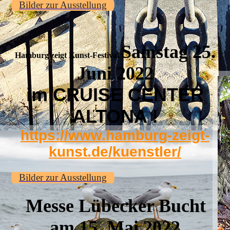
Bilder zur Ausstellung
Sa
mstag 25.
Hamburg zeigt Kunst-Festival
Juni 2022
im CRUISE CENTER
ALTONA !
https://www.hamburg-zeigt-
kunst.de/kuenstler/
Bilder zur Ausstellung
Messe Lübecker Bucht
am 15. Mai 2022