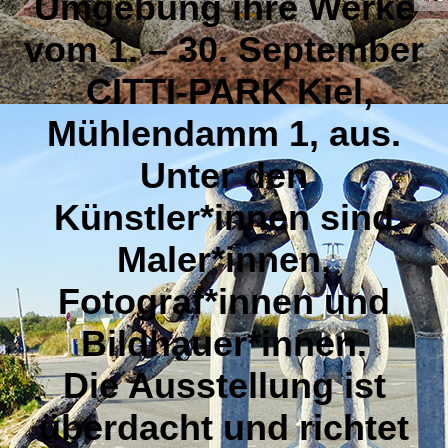
Umgebung ihre Werke
vom 1. – 30. September
CITTI-PARK Kiel,
Mühlendamm 1, aus.
Unter den
Künstler*innen sind
Maler*innen,
Fotograf*innen und
Bildhauer*innen.
Die Ausstellung ist
überdacht und richtet