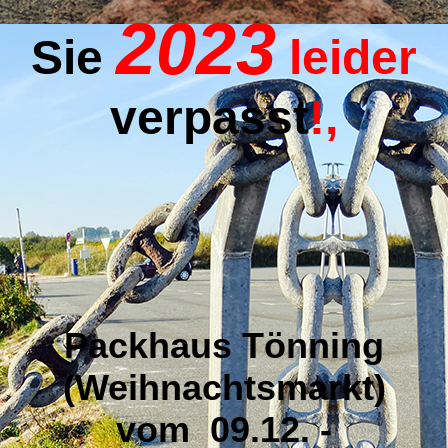
2023
Sie
leider
verpasst
!,
Packhaus Tönning
(Weihnachtsmarkt)
vom 09.12. -