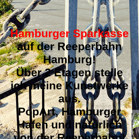
Hamburger Sparkasse
auf der Reeperbahn
Hamburg!
Über 2 Etagen stelle
ich meine Kunstwerke
aus.
PopArt, Hamburger
Hafen und natürlich
von der Reeperbahn!