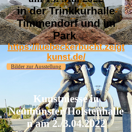
in der Trinkkurhalle
Timmendorf und im
Park
https://luebeckerbucht.zeigt
kunst.de/
Bilder zur Ausstellung
Kunstmesse in
Neumünster/Holstenhalle
n am 2./3.04.2022