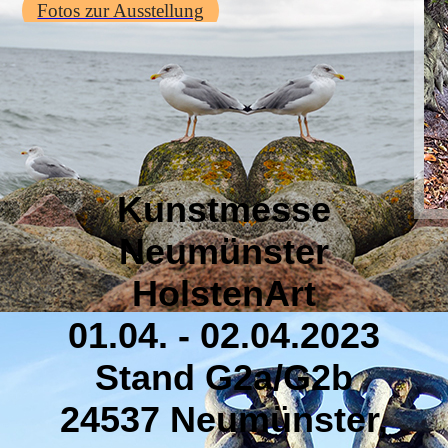
Fotos zur Ausstellung
Kunstmesse
Neumünster
HolstenArt
01.04. - 02.04.2023
Stand G2a/G2b
24537 Neumünster,