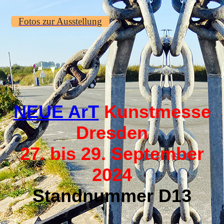
Fotos zur Ausstellung
NEUE ArT
Kunstmesse
Dresden
27. bis 29. September
2024
Standnummer D13