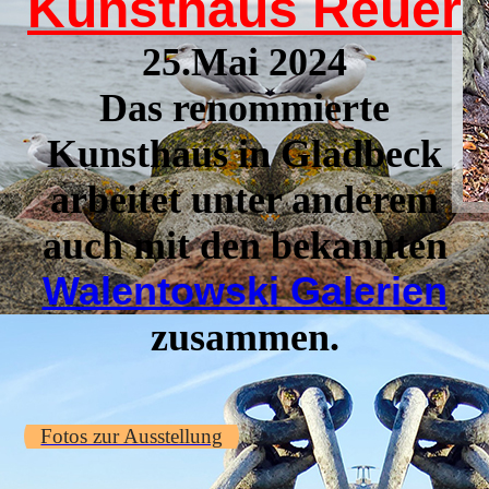
Kunsthaus Reuer
25.Mai 2024
Das renommierte
Kunsthaus in Gladbeck
arbeitet unter anderem
auch mit den bekannten
Walentowski Galerien
zusammen.
Fotos zur Ausstellung