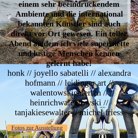
einem sehr beeindruckendem
Ambiente und die international
bekannten Künstler sind auch
direkt vor Ort gewesen. Ein toller
Abend an dem ich viele super nette
und lustige Menschen kennen
gelernt habe!
honk // joyello sabatelli // alexandra
hofmann // leidinger art //
walentowskigalerien //
heinrichwalentowski //
tanjakiesewalter // michel friess
Fotos zur Ausstellung