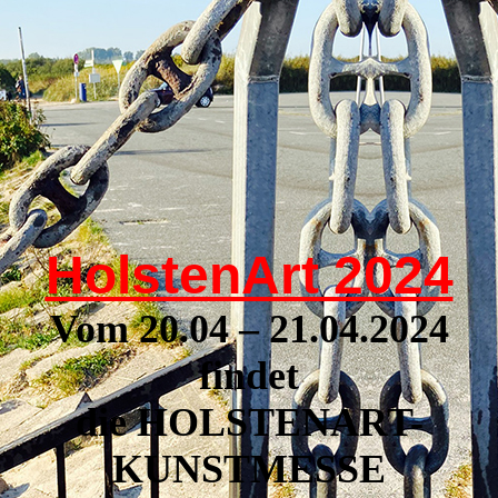
HolstenArt 2024
Vom 20.04 – 21.04.2024
findet
die HOLSTENART-
KUNSTMESSE