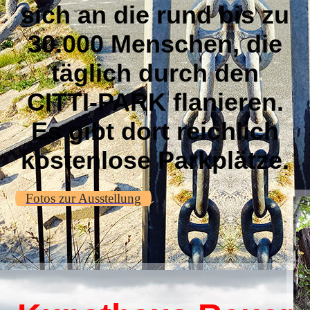
sich an die rund bis zu
30.000 Menschen, die
täglich durch den
CITTI-PARK flanieren.
Es gibt dort reichlich
kostenlose Parkplätze.
Fotos zur Ausstellung