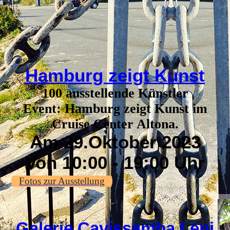
Hamburg zeigt Kunst
100 ausstellende Künstler
Event: Hamburg zeigt Kunst im
Cruise Center Altona.
Am 29.Oktober 2023
Von 10:00 - 19:00 Uhr
Fotos zur Ausstellung
Galerie Cavissamba Leni