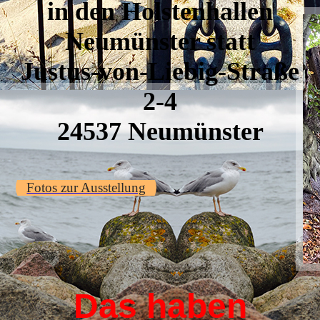
in den Holstenhallen
Neumünster statt
Justus-von-Liebig-Straße
2-4
24537 Neumünster
Fotos zur Ausstellung
Das haben