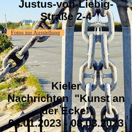
Justus-von-Liebig-
Straße 2-4
Fotos zur Ausstellung
Kieler
Nachrichten "Kunst an
der Ecke"
04.01.2023 - 08.03.2023