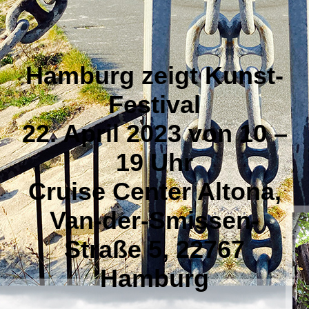
Hamburg zeigt Kunst-
Festival
22. April 2023 von 10 –
19 Uhr
Cruise Center Altona,
Van-der-Smissen-
Straße 5, 22767
Hamburg