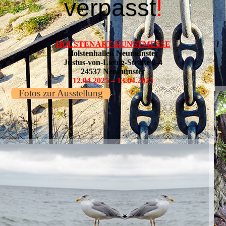
verpasst
!
HOLSTENART-KUNSTMESSE
Holstenhallen Neumünster
Justus-von-Liebig-Straße 2-4
24537 Neumünster
12.04.2025 – 13.04.2025
Fotos zur Ausstellung