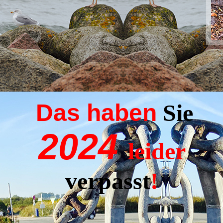
Das haben
Sie
2024
leider
verpasst
!