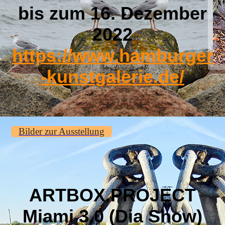
bis zum 16. Dezember
2022
https://www.hamburger
-kunstgalerie.de/
Bilder zur Ausstellung
ARTBOX.PROJECT
Miami 3.0 (Dia Show)