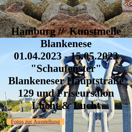
Hamburg // Kunstmeile
Blankenese
01.04.2023 - 15.05.2023
"Schaufenster"
Blankeneser Hauptstraße
129 und Friseursalon
Lucht & Lucht
Fotos zur Ausstellung