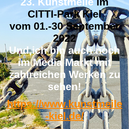
23. Kunstmeile
im
CITTI-Park Kiel
vom
01.-30 September
2022
Und ich bin auch noch
im Media Markt
mit
zahlreichen Werken zu
sehen!
https://www.kunstmeile
-kiel.de/