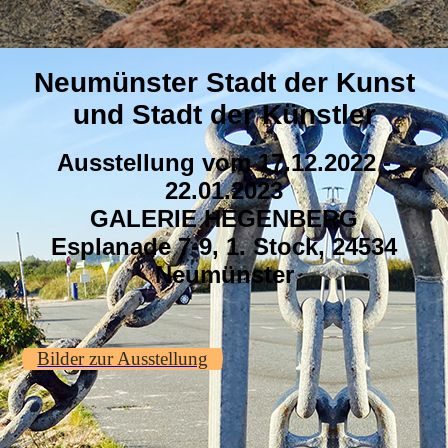
Neumünster Stadt der Kunst
und Stadt der Künstler
Ausstellung vom 17.12.2022 -
22.01.2023
GALERIE HEGENBERG
Esplanade 7-9, 1. Stock, 24534
Neumünster
Bilder zur Ausstellung