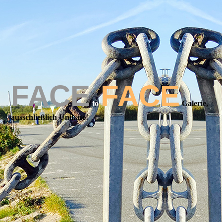
FACE
FACE
to
Galerie,
ausschließlich Unikate!