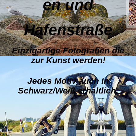
en und
Hafenstraße
Einzigartige
Fotografien die
zur Kunst werden!
Jedes Motiv auch in
Schwarz/Weiß erhältlich.