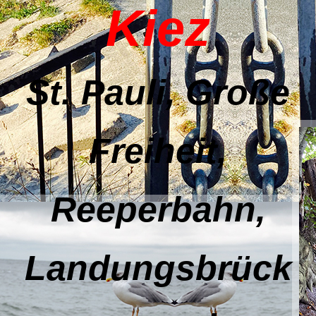
Kiez
St. Pauli, Große
Freiheit,
Reeperbahn,
Landungsbrück